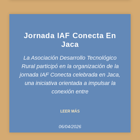
Jornada IAF Conecta En
Jaca
La Asociación Desarrollo Tecnológico
Rural participó en la organización de la
jornada IAF Conecta celebrada en Jaca,
una iniciativa orientada a impulsar la
conexión entre
LEER MÁS
06/04/2026