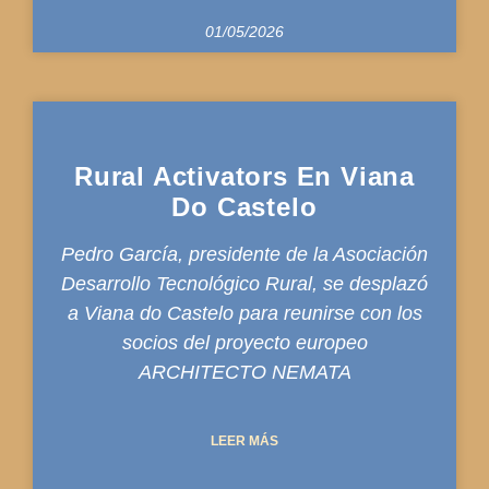
01/05/2026
Rural Activators En Viana
Do Castelo
Pedro García, presidente de la Asociación
Desarrollo Tecnológico Rural, se desplazó
a Viana do Castelo para reunirse con los
socios del proyecto europeo
ARCHITECTO NEMATA
LEER MÁS