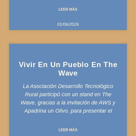
LEER MÁS
01/06/2026
Vivir En Un Pueblo En The
Wave
La Asociación Desarrollo Tecnológico
Rural participó con un stand en The
Wave, gracias a la invitación de AWS y
Apadrina un Olivo, para presentar el
LEER MÁS