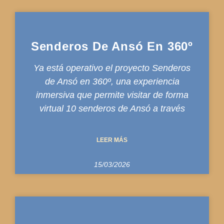
Senderos De Ansó En 360º
Ya está operativo el proyecto Senderos
de Ansó en 360º, una experiencia
inmersiva que permite visitar de forma
virtual 10 senderos de Ansó a través
LEER MÁS
15/03/2026