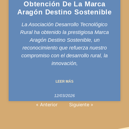
Obtención De La Marca
Aragón Destino Sostenible
La Asociación Desarrollo Tecnológico
Rural ha obtenido la prestigiosa Marca
Aragón Destino Sostenible, un
reconocimiento que refuerza nuestro
compromiso con el desarrollo rural, la
innovación,
LEER MÁS
12/03/2026
« Anterior
Siguiente »