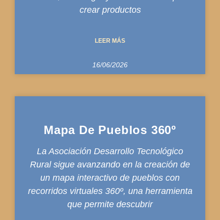
crear productos
LEER MÁS
16/06/2026
Mapa De Pueblos 360º
La Asociación Desarrollo Tecnológico
Rural sigue avanzando en la creación de
un mapa interactivo de pueblos con
recorridos virtuales 360º, una herramienta
que permite descubrir