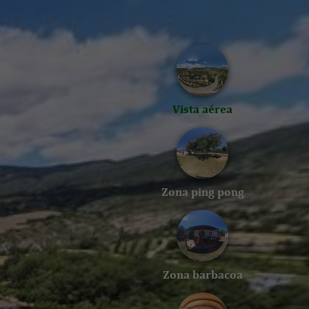
Vista aérea
Zona ping pong
Zona barbacoa