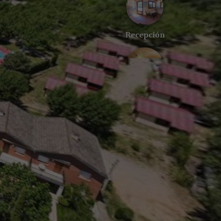
Recepción
Sala de estar
Bar
Bungalows