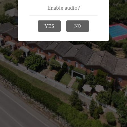
Enable audio?
YES
NO